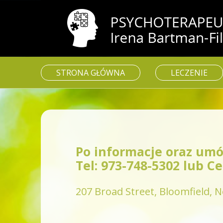
STRONA GŁÓWNA
LECZENIE
Po informacje oraz umó
Tel: 973-748-5302 lub Ce
207 Broad Street, Bloomfield, 