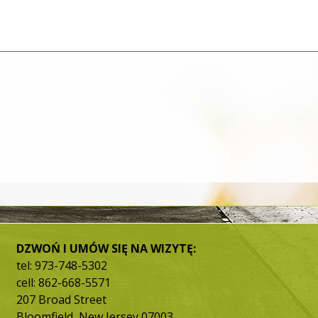
DZWOŃ I UMÓW SIĘ NA WIZYTĘ:
tel: 973-748-5302
cell: 862-668-5571
207 Broad Street
Bloomfield, New Jersey 07003