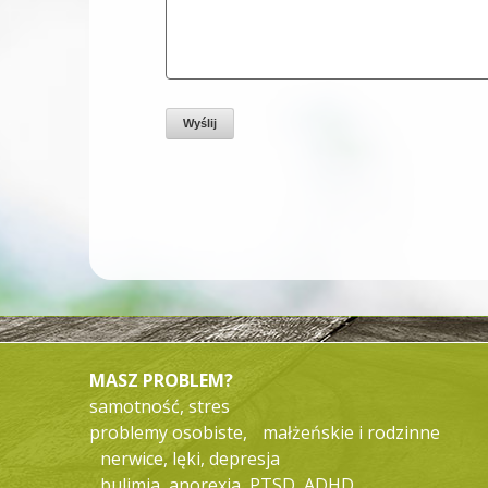
MASZ PROBLEM?
samotność, stres
problemy osobiste, małżeńskie i rodzinne
nerwice, lęki, depresja
bulimia, anorexia, PTSD, ADHD