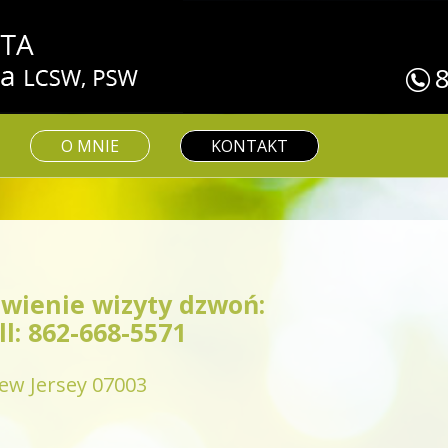
O MNIE
KONTAKT
wienie wizyty dzwoń:
ll: 862-668-5571
New Jersey 07003